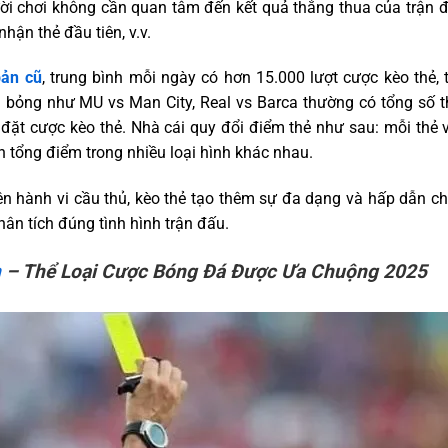
ười chơi không cần quan tâm đến kết quả thắng thua của trận 
hận thẻ đầu tiên, v.v.
bản cũ
, trung bình mỗi ngày có hơn 15.000 lượt cược kèo thẻ
 bỏng như MU vs Man City, Real vs Barca thường có tổng số th
ể đặt cược kèo thẻ. Nhà cái quy đổi điểm thẻ như sau: mỗi thẻ
h tổng điểm trong nhiều loại hình khác nhau.
n hành vi cầu thủ, kèo thẻ tạo thêm sự đa dạng và hấp dẫn ch
phân tích đúng tình hình trận đấu.
n
– Thể Loại Cược Bóng Đá Được Ưa Chuộng 2025