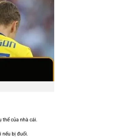
 thể của nhà cái.
i nếu bị đuổi.