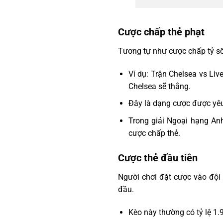
Cược chấp thẻ phạt
Tương tự như cược chấp tỷ số,
Ví dụ: Trận Chelsea vs Liv
Chelsea sẽ thắng.
Đây là dạng cược được yêu 
Trong giải Ngoại hạng Anh
cược chấp thẻ.
Cược thẻ đầu tiên
Người chơi đặt cược vào đội 
đầu.
Kèo này thường có tỷ lệ 1.