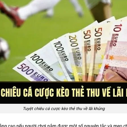
Tuyệt chiêu cá cược kèo thẻ thu về lãi khủng
 thắng cao nếu người chơi nắm được một số nguyên tắc và mẹo ch