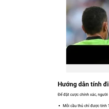
Hướng dẫn tính đ
Để đặt cược chính xác, người 
Mỗi cầu thủ chỉ được tính 1