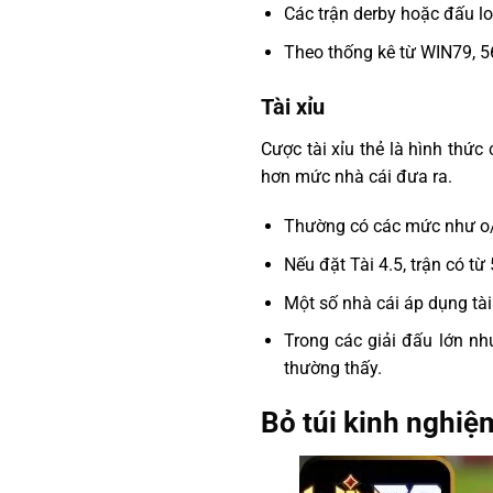
Các trận derby hoặc đấu lo
Theo thống kê từ WIN79, 56
Tài xỉu
Cược tài xỉu thẻ là hình thức
hơn mức nhà cái đưa ra.
Thường có các mức như o/u 
Nếu đặt Tài 4.5, trận có từ 
Một số nhà cái áp dụng tài 
Trong các giải đấu lớn như
thường thấy.
Bỏ túi kinh nghiệ