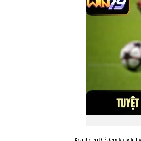
Kèo thẻ có thể đem lại tỷ lệ