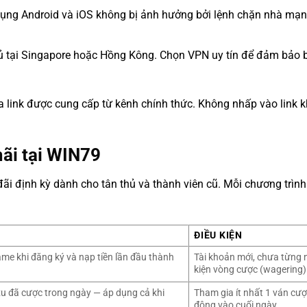
dụng Android và iOS không bị ảnh hưởng bởi lệnh chặn nhà mạn
 tại Singapore hoặc Hồng Kông. Chọn VPN uy tín để đảm bảo bả
 link được cung cấp từ kênh chính thức. Không nhấp vào link kh
ãi tại WIN79
ãi định kỳ dành cho tân thủ và thành viên cũ. Mỗi chương trình 
ĐIỀU KIỆN
me khi đăng ký và nạp tiền lần đầu thành
Tài khoản mới, chưa từng
kiện vòng cược (wagering) 
xu đã cược trong ngày — áp dụng cả khi
Tham gia ít nhất 1 ván cượ
động vào cuối ngày.