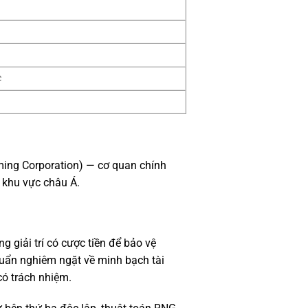
c
ing Corporation) — cơ quan chính
 khu vực châu Á.
 giải trí có cược tiền để bảo vệ
uẩn nghiêm ngặt về minh bạch tài
có trách nhiệm.