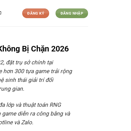
C
ĐĂNG KÝ
ĐĂNG NHẬP
hông Bị Chặn 2026
 đặt trụ sở chính tại
 hơn 300 tựa game trải rộng
sinh thái giải trí đổi
rung gian.
a lớp và thuật toán RNG
 game diễn ra công bằng và
tline và Zalo.