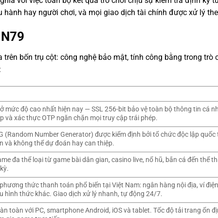
 với việc toàn bộ kết quả trò chơi chịu sự kiểm tra định kỳ t
u hành hay người chơi, và mọi giao dịch tài chính được xử lý the
IN79
 trên bốn trụ cột: công nghệ bảo mật, tính công bằng trong trò 
:
ở mức độ cao nhất hiện nay — SSL 256-bit bảo vệ toàn bộ thông tin cá nh
ớp và xác thực OTP ngăn chặn mọi truy cập trái phép.
 (Random Number Generator) được kiểm định bởi tổ chức độc lập quốc 
n và không thể dự đoán hay can thiệp.
e đa thể loại từ game bài dân gian, casino live, nổ hũ, bắn cá đến thể 
kỳ.
phương thức thanh toán phổ biến tại Việt Nam: ngân hàng nội địa, ví điệ
u hình thức khác. Giao dịch xử lý nhanh, tự động 24/7.
n toàn với PC, smartphone Android, iOS và tablet. Tốc độ tải trang ổn đ