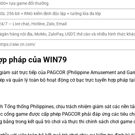
300+ tựa game đổi thưởng
SSL 256-bit + RNG kiểm định độc lập + tường lửa đa lớp
24/7 — Live chat, Hotline, Zalo, Email
Ngân hàng nội địa, MoMo, ZaloPay, USDT, thẻ cào và nhiều hình thức khá
https://aiw.cn.com/
hợp pháp của WIN79
giám sát trực tiếp của PAGCOR (Philippine Amusement and Gam
ép và quản lý toàn bộ hoạt động cờ bạc trực tuyến hợp pháp tại
Tổng thống Philippines, chịu trách nhiệm giám sát các nền tảng
hoặc cổng game được cấp phép PAGCOR phải đáp ứng các tiêu ch
g bằng trong kết quả trò chơi và thực thi chính sách chơi game 