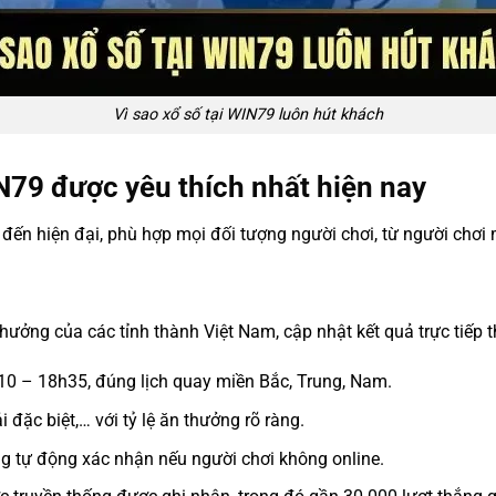
Vì sao xổ số tại WIN79 luôn hút khách
N79 được yêu thích nhất hiện nay
 đến hiện đại, phù hợp mọi đối tượng người chơi, từ người chơi 
ởng của các tỉnh thành Việt Nam, cập nhật kết quả trực tiếp the
h10 – 18h35, đúng lịch quay miền Bắc, Trung, Nam.
i đặc biệt,… với tỷ lệ ăn thưởng rõ ràng.
ống tự động xác nhận nếu người chơi không online.