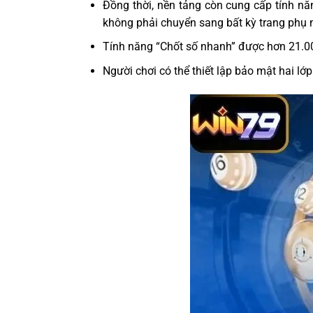
Đồng thời, nền tảng còn cung cấp tính nă
không phải chuyển sang bất kỳ trang phụ n
Tính năng “Chốt số nhanh” được hơn 21.00
Người chơi có thể thiết lập bảo mật hai lớ