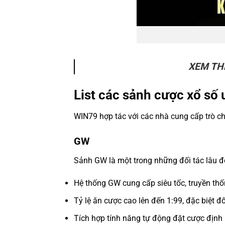
XEM TH
List các sảnh cược xổ số 
WIN79 hợp tác với các nhà cung cấp trò ch
GW
Sảnh GW là một trong những đối tác lâu đờ
Hệ thống GW cung cấp siêu tốc, truyền thốn
Tỷ lệ ăn cược cao lên đến 1:99, đặc biệt đối
Tích hợp tính năng tự động đặt cược định k