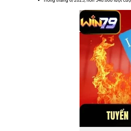
Trong tháng 6/2025, hơn 540.000 lượt cược