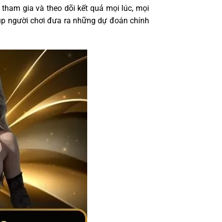
g tham gia và theo dõi kết quả mọi lúc, mọi
iúp người chơi đưa ra những dự đoán chính