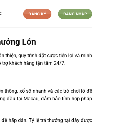
C
ĐĂNG KÝ
ĐĂNG NHẬP
hưởng Lớn
 thiện, quy trình đặt cược tiện lợi và minh
hỗ trợ khách hàng tận tâm 24/7.
 thống, xổ số nhanh và các trò chơi lô đề
hàng đầu tại Macau, đảm bảo tính hợp pháp
 đề hấp dẫn. Tỷ lệ trả thưởng tại đây được