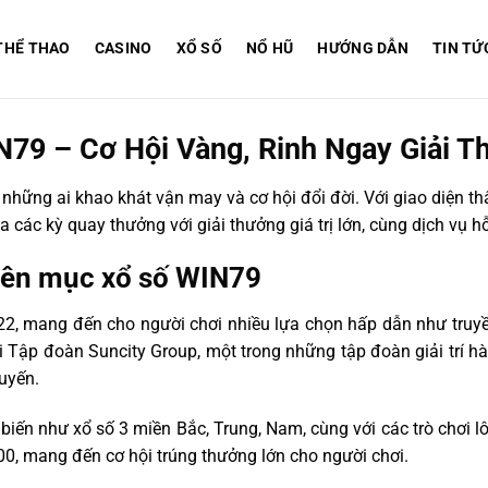
THỂ THAO
CASINO
XỔ SỐ
NỔ HŨ
HƯỚNG DẪN
TIN TỨ
N79 – Cơ Hội Vàng, Rinh Ngay Giải T
những ai khao khát vận may và cơ hội đổi đời. Với giao diện thân
a các kỳ quay thưởng với giải thưởng giá trị lớn, cùng dịch vụ 
uyên mục xổ số WIN79
, mang đến cho người chơi nhiều lựa chọn hấp dẫn như truyền
i Tập đoàn Suncity Group, một trong những tập đoàn giải trí 
tuyến.
iến như xổ số 3 miền Bắc, Trung, Nam, cùng với các trò chơi lô
 900, mang đến cơ hội trúng thưởng lớn cho người chơi.