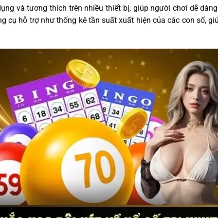
dụng và tương thích trên nhiều thiết bị, giúp người chơi dễ dàn
ng cụ hỗ trợ như thống kê tần suất xuất hiện của các con số, g