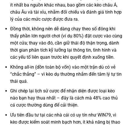
ít nhất ba nguồn khác nhau, bao gồm các kèo châu Á,
châu Âu và tài xỉu, nhằm đối chiếu và đánh giá tính hợp
lý của các mức cược được đưa ra.
Đồng thời, không nên dễ dàng chạy theo số đông khi
thấy phần lớn người chơi (ví dụ 80%) đặt cược vào cùng
một cửa; thay vào đó, cần giữ thái độ thận trọng, dành
thời gian phân tích kỹ lưỡng lại thông tin, tình hình và
các yếu tố liên quan trước khi quyết định xuống tiền.
Không all-in (dồn toàn bộ vốn) vào một trận dù có vẻ
“chắc thắng” – vì kèo dụ thường nhắm đến tâm lý tự tin
thái quá.
Ghi chép lại lịch sử cược để nhận diện được loại kèo
nào bạn hay thua nhất – đây là cách mà 48% cao thủ
cá cược thường dùng để cải thiện.
Ưu tiên đầu tư tại các nhà cái có uy tín như WIN79, vì
kèo được kiểm soát minh bạch hơn, ít khả năng bị thao