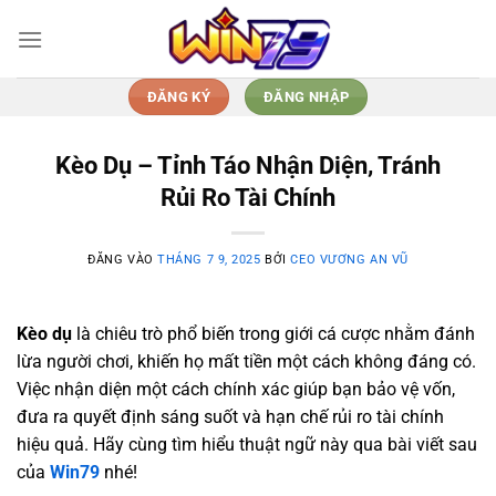
Bỏ
qua
nội
dung
ĐĂNG KÝ
ĐĂNG NHẬP
Kèo Dụ – Tỉnh Táo Nhận Diện, Tránh
Rủi Ro Tài Chính
ĐĂNG VÀO
THÁNG 7 9, 2025
BỞI
CEO VƯƠNG AN VŨ
Kèo dụ
là chiêu trò phổ biến trong giới cá cược nhằm đánh
lừa người chơi, khiến họ mất tiền một cách không đáng có.
Việc nhận diện một cách chính xác giúp bạn bảo vệ vốn,
đưa ra quyết định sáng suốt và hạn chế rủi ro tài chính
hiệu quả. Hãy cùng tìm hiểu thuật ngữ này qua bài viết sau
của
Win79
nhé!