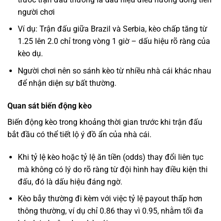
người chơi
Ví dụ: Trận đấu giữa Brazil và Serbia, kèo chấp tăng từ
1.25 lên 2.0 chỉ trong vòng 1 giờ – dấu hiệu rõ ràng của
kèo dụ.
Người chơi nên so sánh kèo từ nhiều nhà cái khác nhau
để nhận diện sự bất thường.
Quan sát biến động kèo
Biến động kèo trong khoảng thời gian trước khi trận đấu
bắt đầu có thể tiết lộ ý đồ ẩn của nhà cái.
Khi tỷ lệ kèo hoặc tỷ lệ ăn tiền (odds) thay đổi liên tục
mà không có lý do rõ ràng từ đội hình hay điều kiện thi
đấu, đó là dấu hiệu đáng ngờ.
Kèo bẫy thường đi kèm với việc tỷ lệ payout thấp hơn
thông thường, ví dụ chỉ 0.86 thay vì 0.95, nhằm tối đa