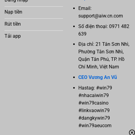
Email:
Nạp tiền
support@aiw.cn.com
Rút tiền
Số điện thoại: 0971 482
639
Tải app
Địa chỉ: 21 Tân Sơn Nhì,
Phường Tân Sơn Nhì,
Quận Tân Phú, TP. Hồ
Chí Minh, Việt Nam
CEO Vương An Vũ
Hastag: #win79
#nhacaiwin79
#win79casino
#linkvaowin79
#dangkywin79
#win79aeucom