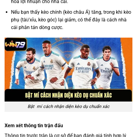
hóa lợi nhuận cho nhà cái.
Nếu bạn thấy kèo chính (kèo châu Á) tăng, trong khi kèo
phụ (tài/xỉu, kèo góc) lại giảm, có thể đây là cách nhà
cái phân tán dòng cược.
Bật mí cách nhận diện kèo dụ chuẩn xác
Xem xét thông tin trận đấu
Thông tin trước trận là cơ sở để bạn đánh giá tính hợp lý