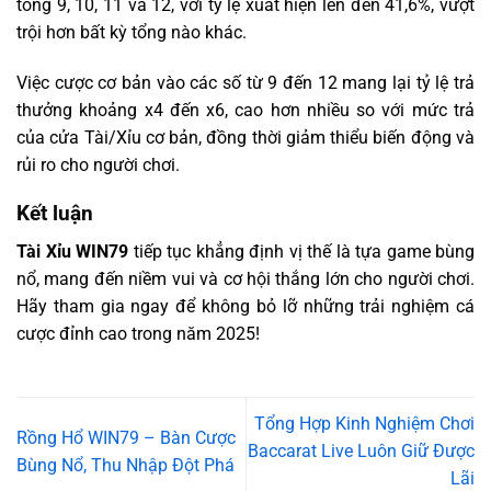
tổng 9, 10, 11 và 12, với tỷ lệ xuất hiện lên đến 41,6%, vượt
trội hơn bất kỳ tổng nào khác.
Việc cược cơ bản vào các số từ 9 đến 12 mang lại tỷ lệ trả
thưởng khoảng x4 đến x6, cao hơn nhiều so với mức trả
của cửa Tài/Xỉu cơ bản, đồng thời giảm thiểu biến động và
rủi ro cho người chơi.
Kết luận
Tài Xỉu WIN79
tiếp tục khẳng định vị thế là tựa game bùng
nổ, mang đến niềm vui và cơ hội thắng lớn cho người chơi.
Hãy tham gia ngay để không bỏ lỡ những trải nghiệm cá
cược đỉnh cao trong năm 2025!
Tổng Hợp Kinh Nghiệm Chơi
Rồng Hổ WIN79 – Bàn Cược
Baccarat Live Luôn Giữ Được
Bùng Nổ, Thu Nhập Đột Phá
Lãi