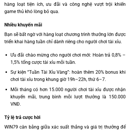
hàng loạt tiện ích, ưu đãi và công nghệ vượt trội khiến
game thủ khó lòng bỏ qua.
Nhiều khuyến mãi
Bạn sẽ bất ngờ với hàng loạt chương trình thưởng lớn được
triển khai hàng tuần chỉ dành riêng cho người chơi tài xỉu.
Ưu đãi chào mừng cho người chơi mới: Hoàn trả 0,8% –
1,5% tổng cược tài xỉu mỗi tuần.
Sự kiện “Tuần Tài Xỉu Vàng”: hoàn thêm 20% bonus khi
chơi tài xỉu trong khung giờ 19h–22h, thứ 6–7.
Mỗi tháng có hơn 15.000 người chơi tài xỉu được nhận
khuyến mãi, trung bình mỗi lượt thưởng là 150.000
VNĐ.
Tỷ lệ trả cược hời
WIN79 cân bằng giữa xác suất thắng và giá trị thưởng để