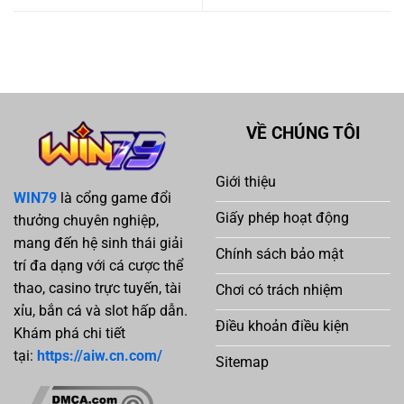
VỀ CHÚNG TÔI
Giới thiệu
WIN79
là cổng game đổi
Giấy phép hoạt động
thưởng chuyên nghiệp,
mang đến hệ sinh thái giải
Chính sách bảo mật
trí đa dạng với cá cược thể
thao, casino trực tuyến, tài
Chơi có trách nhiệm
xỉu, bắn cá và slot hấp dẫn.
Điều khoản điều kiện
Khám phá chi tiết
tại:
https://aiw.cn.com/
Sitemap