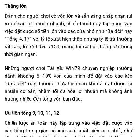
Thắng lớn
Dành cho người chơi có vốn lớn và sẵn sàng chấp nhận rủi
ro để săn lợi nhuận nhanh, chiến thuật này tập trung vào
việc đặt cược số tiền lớn vào các cửa nhỏ như “Ba đôi” hay
“Tổng 4, 17” với tỷ lệ xuất hiện thấp nhưng tỷ lệ trả thưởng
rất cao, từ x60 đến x150, mang lại cơ hội thắng lớn trong
thời gian ngắn.
Những người chơi Tài Xỉu WIN79 chuyên nghiệp thường
dành khoảng 5–10% vốn của mình để đặt vào các kèo
“đặc biệt” này, thường thực hiện sau khi đã đạt được lợi
nhuận cơ bản, nhằm tối đa hóa lợi nhuận mà không ảnh
hưởng nhiều đến tổng vốn ban đầu.
Ưu tiên tổng 9, 10, 11, 12
Chiến lược an toàn này tập trung vào việc đặt cược vào
các tổng trung gian có xác suất xuất hiện cao nhất, như