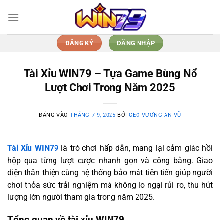
Bỏ
qua
nội
dung
ĐĂNG KÝ
ĐĂNG NHẬP
Tài Xỉu WIN79 – Tựa Game Bùng Nổ
Lượt Chơi Trong Năm 2025
ĐĂNG VÀO
THÁNG 7 9, 2025
BỞI
CEO VƯƠNG AN VŨ
Tài Xỉu WIN79
là trò chơi hấp dẫn, mang lại cảm giác hồi
hộp qua từng lượt cược nhanh gọn và công bằng. Giao
diện thân thiện cùng hệ thống bảo mật tiên tiến giúp người
chơi thỏa sức trải nghiệm mà không lo ngại rủi ro, thu hút
lượng lớn người tham gia trong năm 2025.
Tổng quan về tài xỉu WIN79