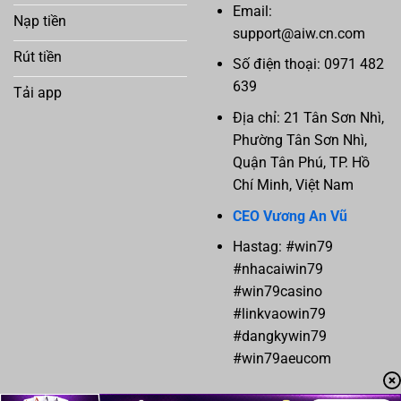
Email:
Nạp tiền
support@aiw.cn.com
Rút tiền
Số điện thoại: 0971 482
639
Tải app
Địa chỉ: 21 Tân Sơn Nhì,
Phường Tân Sơn Nhì,
Quận Tân Phú, TP. Hồ
Chí Minh, Việt Nam
CEO Vương An Vũ
Hastag: #win79
#nhacaiwin79
#win79casino
#linkvaowin79
#dangkywin79
#win79aeucom