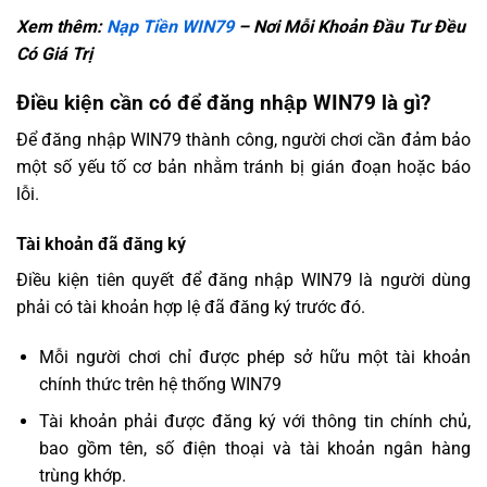
Xem thêm:
Nạp Tiền WIN79
– Nơi Mỗi Khoản Đầu Tư Đều
Có Giá Trị
Điều kiện cần có để đăng nhập WIN79 là gì?
Để đăng nhập WIN79 thành công, người chơi cần đảm bảo
một số yếu tố cơ bản nhằm tránh bị gián đoạn hoặc báo
lỗi.
Tài khoản đã đăng ký
Điều kiện tiên quyết để đăng nhập WIN79 là người dùng
phải có tài khoản hợp lệ đã đăng ký trước đó.
Mỗi người chơi chỉ được phép sở hữu một tài khoản
chính thức trên hệ thống WIN79
Tài khoản phải được đăng ký với thông tin chính chủ,
bao gồm tên, số điện thoại và tài khoản ngân hàng
trùng khớp.