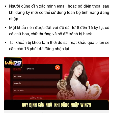
Người dùng cần xác minh email hoặc số điện thoại sau
khi đăng ký mới có thể sử dụng toàn bộ tính năng đăng
nhập.
Mật khẩu nên được đặt với độ dài từ 8 đến 16 ký tự, có
cả chữ hoa, chữ thường và số để tránh bị hack.
Tài khoản bị khóa tạm thời do sai mật khẩu quá 5 lần sẽ
cần chờ 15 phút để đăng nhập lại.