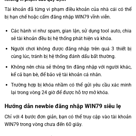
Tài khoản đã từng vi phạm điều khoản của nhà cái có thể
bị hạn chế hoặc cấm đăng nhập WIN79 vĩnh viễn.
Các hành vi như spam, gian lận, sử dụng tool auto, chia
sẻ tài khoản đều bị hệ thống phát hiện và khóa.
Người chơi không được đăng nhập trên quá 3 thiết bị
cùng lúc, tránh bị hệ thống đánh dấu bất thường.
Không nên chia sẻ thông tin đăng nhập với người khác,
kể cả bạn bè, để bảo vệ tài khoản cá nhân.
Trường hợp bị khóa nhầm có thể gửi yêu cầu xác minh
lại trong vòng 24 giờ để được hỗ trợ mở khóa.
Hướng dẫn newbie đăng nhập WIN79 siêu lẹ
Chỉ với 4 bước đơn giản, bạn có thể truy cập vào tài khoản
WIN79 trong vòng chưa đến 60 giây.